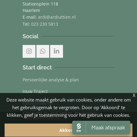
Stationsplein 118
Haarlem
E-mail:
ardi@ardiuttien.nl
Tel:
023 230 5813
Social
Start direct
Persoonlijke analyse & plan
Jouw Traject
X
Deze website maakt gebruik van cookies, onder andere om
Kennismaking
het gebruiksgemak te vergroten. Door op 'Akkoord' te
Copyright by Ardi Uttien. Powered by
klikken, geef je toestemming voor het gebruik van cookies.
Tijdvooreensite.nl
Akkoord