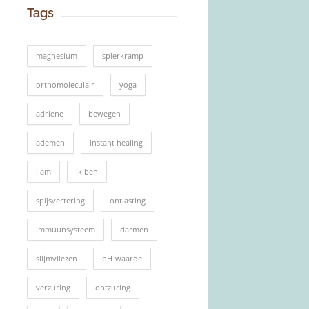
Tags
magnesium
spierkramp
orthomoleculair
yoga
adriene
bewegen
ademen
instant healing
i am
ik ben
spijsvertering
ontlasting
immuunsysteem
darmen
slijmvliezen
pH-waarde
verzuring
ontzuring