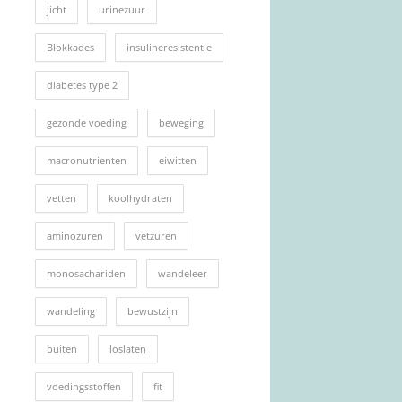
jicht
urinezuur
Blokkades
insulineresistentie
diabetes type 2
gezonde voeding
beweging
macronutrienten
eiwitten
vetten
koolhydraten
aminozuren
vetzuren
monosachariden
wandeleer
wandeling
bewustzijn
buiten
loslaten
voedingsstoffen
fit