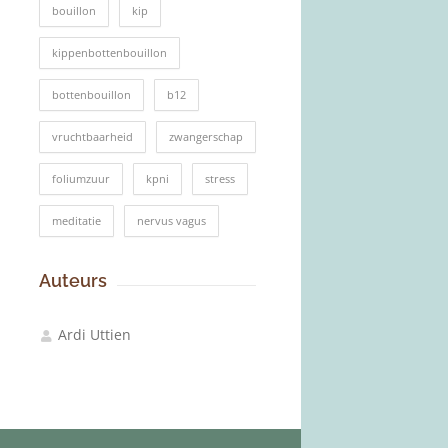
bouillon
kip
kippenbottenbouillon
bottenbouillon
b12
vruchtbaarheid
zwangerschap
foliumzuur
kpni
stress
meditatie
nervus vagus
Auteurs
Ardi Uttien