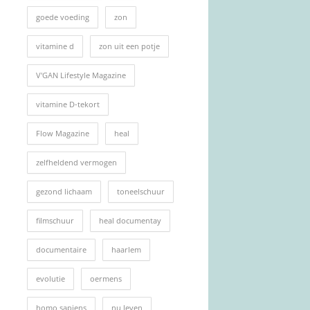
goede voeding
zon
vitamine d
zon uit een potje
V'GAN Lifestyle Magazine
vitamine D-tekort
Flow Magazine
heal
zelfheldend vermogen
gezond lichaam
toneelschuur
filmschuur
heal documentay
documentaire
haarlem
evolutie
oermens
homo sapiens
nu leven