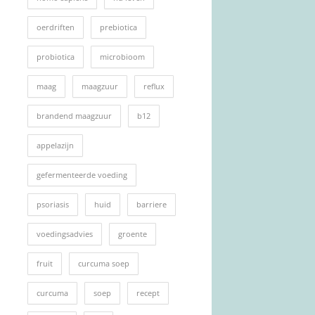
oerdriften
prebiotica
probiotica
microbioom
maag
maagzuur
reflux
brandend maagzuur
b12
appelazijn
gefermenteerde voeding
psoriasis
huid
barriere
voedingsadvies
groente
fruit
curcuma soep
curcuma
soep
recept