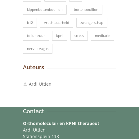
kippenbottenbouillon
bottenbouillon
b12
vruchtbaarheid
zwangerschap
foliumzuur
kpni
stress
meditatie
nervus vagus
Auteurs
Ardi Uttien
Contact
Orthomoleculair en kPNI therapeut
Ardi Uttien
Stationsplein 118