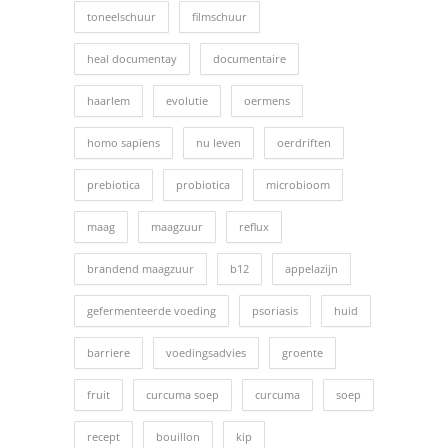
toneelschuur
filmschuur
heal documentay
documentaire
haarlem
evolutie
oermens
homo sapiens
nu leven
oerdriften
prebiotica
probiotica
microbioom
maag
maagzuur
reflux
brandend maagzuur
b12
appelazijn
gefermenteerde voeding
psoriasis
huid
barriere
voedingsadvies
groente
fruit
curcuma soep
curcuma
soep
recept
bouillon
kip