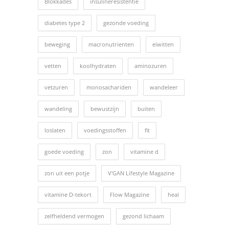
Blokkades
insulineresistentie
diabetes type 2
gezonde voeding
beweging
macronutrienten
eiwitten
vetten
koolhydraten
aminozuren
vetzuren
monosachariden
wandeleer
wandeling
bewustzijn
buiten
loslaten
voedingsstoffen
fit
goede voeding
zon
vitamine d
zon uit een potje
V'GAN Lifestyle Magazine
vitamine D-tekort
Flow Magazine
heal
zelfheldend vermogen
gezond lichaam