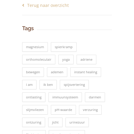
Terug naar overzicht
Tags
magnesium
spierkramp
orthomoleculair
yoga
adriene
bewegen
ademen
instant healing
i am
ik ben
spijsvertering
ontlasting
immuunsysteem
darmen
slijmvliezen
pH-waarde
verzuring
ontzuring
jicht
urinezuur