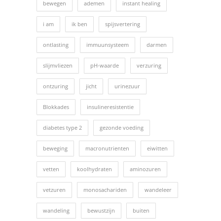
bewegen
ademen
instant healing
i am
ik ben
spijsvertering
ontlasting
immuunsysteem
darmen
slijmvliezen
pH-waarde
verzuring
ontzuring
jicht
urinezuur
Blokkades
insulineresistentie
diabetes type 2
gezonde voeding
beweging
macronutrienten
eiwitten
vetten
koolhydraten
aminozuren
vetzuren
monosachariden
wandeleer
wandeling
bewustzijn
buiten