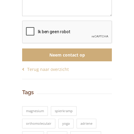
Neem contact op
Terug naar overzicht
Tags
magnesium
spierkramp
orthomoleculair
yoga
adriene