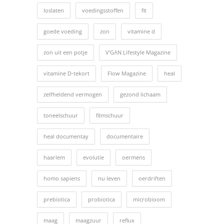
loslaten
voedingsstoffen
fit
goede voeding
zon
vitamine d
zon uit een potje
V'GAN Lifestyle Magazine
vitamine D-tekort
Flow Magazine
heal
zelfheldend vermogen
gezond lichaam
toneelschuur
filmschuur
heal documentay
documentaire
haarlem
evolutie
oermens
homo sapiens
nu leven
oerdriften
prebiotica
probiotica
microbioom
maag
maagzuur
reflux