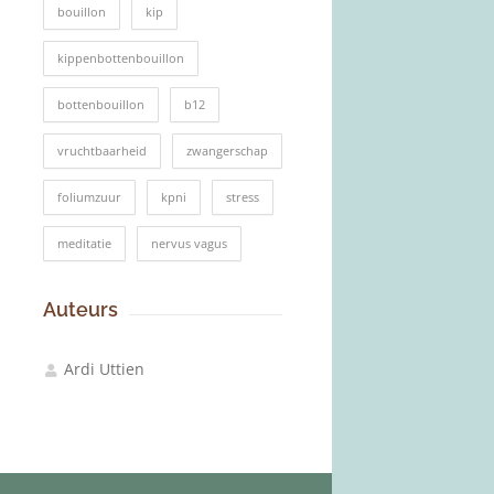
bouillon
kip
kippenbottenbouillon
bottenbouillon
b12
vruchtbaarheid
zwangerschap
foliumzuur
kpni
stress
meditatie
nervus vagus
Auteurs
Ardi Uttien