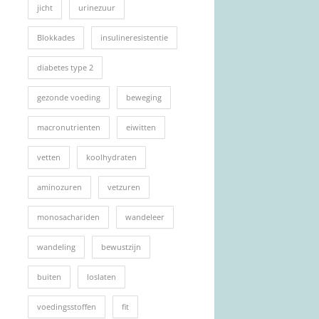
jicht
urinezuur
Blokkades
insulineresistentie
diabetes type 2
gezonde voeding
beweging
macronutrienten
eiwitten
vetten
koolhydraten
aminozuren
vetzuren
monosachariden
wandeleer
wandeling
bewustzijn
buiten
loslaten
voedingsstoffen
fit