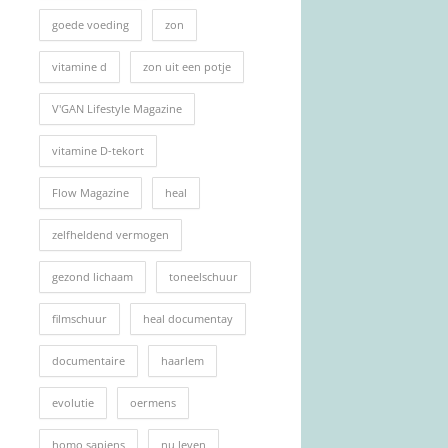
goede voeding
zon
vitamine d
zon uit een potje
V'GAN Lifestyle Magazine
vitamine D-tekort
Flow Magazine
heal
zelfheldend vermogen
gezond lichaam
toneelschuur
filmschuur
heal documentay
documentaire
haarlem
evolutie
oermens
homo sapiens
nu leven