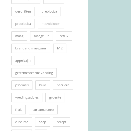
oerdriften
prebiotica
probiotica
microbioom
maag
maagzuur
reflux
brandend maagzuur
b12
appelazijn
gefermenteerde voeding
psoriasis
huid
barriere
voedingsadvies
groente
fruit
curcuma soep
curcuma
soep
recept