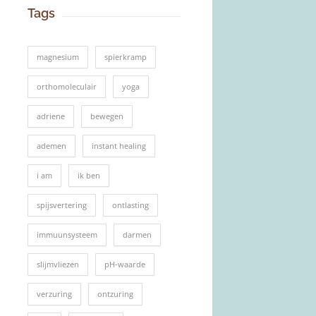
Tags
magnesium
spierkramp
orthomoleculair
yoga
adriene
bewegen
ademen
instant healing
i am
ik ben
spijsvertering
ontlasting
immuunsysteem
darmen
slijmvliezen
pH-waarde
verzuring
ontzuring