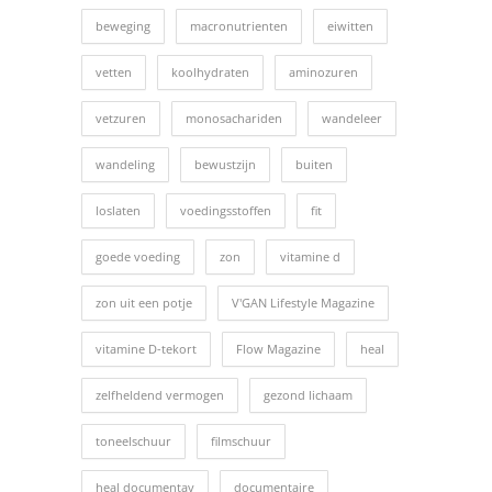
beweging
macronutrienten
eiwitten
vetten
koolhydraten
aminozuren
vetzuren
monosachariden
wandeleer
wandeling
bewustzijn
buiten
loslaten
voedingsstoffen
fit
goede voeding
zon
vitamine d
zon uit een potje
V'GAN Lifestyle Magazine
vitamine D-tekort
Flow Magazine
heal
zelfheldend vermogen
gezond lichaam
toneelschuur
filmschuur
heal documentay
documentaire