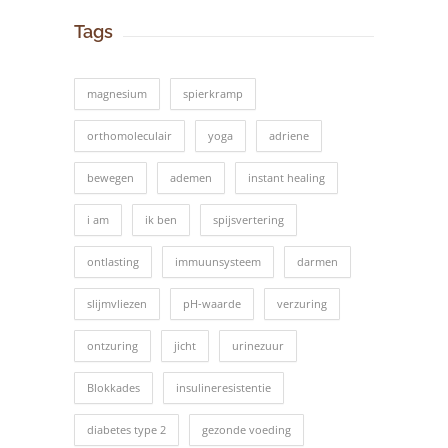
Tags
magnesium
spierkramp
orthomoleculair
yoga
adriene
bewegen
ademen
instant healing
i am
ik ben
spijsvertering
ontlasting
immuunsysteem
darmen
slijmvliezen
pH-waarde
verzuring
ontzuring
jicht
urinezuur
Blokkades
insulineresistentie
diabetes type 2
gezonde voeding