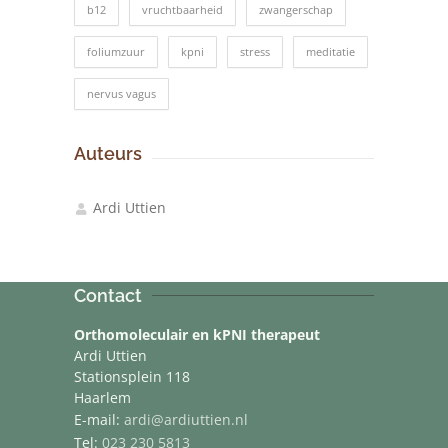
b12
vruchtbaarheid
zwangerschap
foliumzuur
kpni
stress
meditatie
nervus vagus
Auteurs
Ardi Uttien
Contact
Orthomoleculair en kPNI therapeut
Ardi Uttien
Stationsplein 118
Haarlem
E-mail:
ardi@ardiuttien.nl
Tel:
023 230 5813