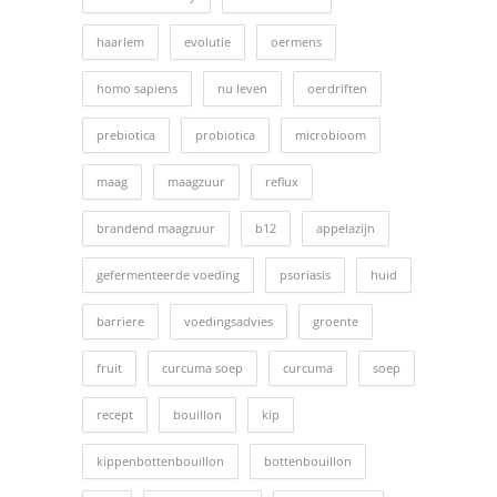
haarlem
evolutie
oermens
homo sapiens
nu leven
oerdriften
prebiotica
probiotica
microbioom
maag
maagzuur
reflux
brandend maagzuur
b12
appelazijn
gefermenteerde voeding
psoriasis
huid
barriere
voedingsadvies
groente
fruit
curcuma soep
curcuma
soep
recept
bouillon
kip
kippenbottenbouillon
bottenbouillon