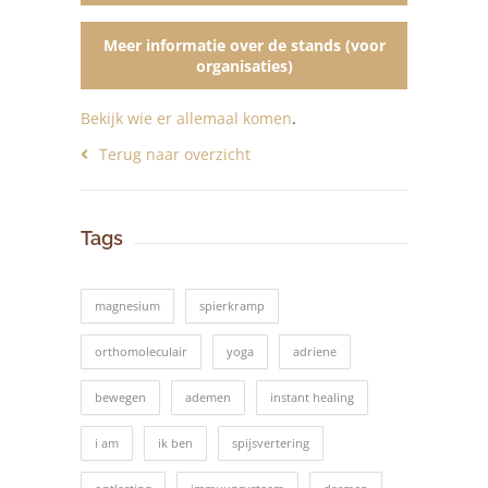
Meer informatie over de stands (voor
organisaties)
Bekijk wie er allemaal komen
.
Terug naar overzicht
Tags
magnesium
spierkramp
orthomoleculair
yoga
adriene
bewegen
ademen
instant healing
i am
ik ben
spijsvertering