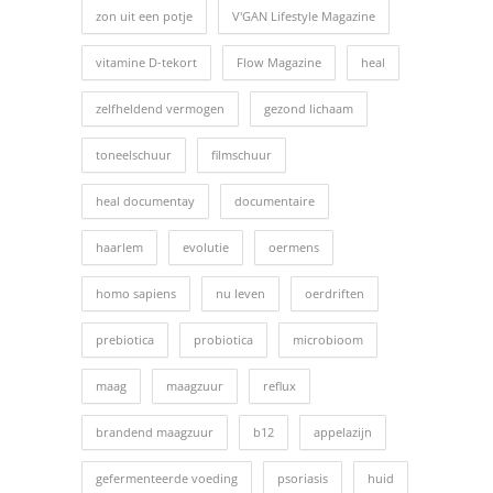
zon uit een potje
V'GAN Lifestyle Magazine
vitamine D-tekort
Flow Magazine
heal
zelfheldend vermogen
gezond lichaam
toneelschuur
filmschuur
heal documentay
documentaire
haarlem
evolutie
oermens
homo sapiens
nu leven
oerdriften
prebiotica
probiotica
microbioom
maag
maagzuur
reflux
brandend maagzuur
b12
appelazijn
gefermenteerde voeding
psoriasis
huid