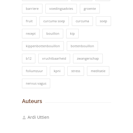
barriere
voedingsadvies
groente
fruit
curcuma soep
curcuma
soep
recept
bouillon
kip
kippenbottenbouillon
bottenbouillon
b12
vruchtbaarheid
zwangerschap
foliumzuur
kpni
stress
meditatie
nervus vagus
Auteurs
Ardi Uttien