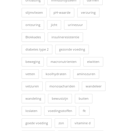
ontlasting
immuunsysteem
darmen
slijmvliezen
pH-waarde
verzuring
ontzuring
jicht
urinezuur
Blokkades
insulineresistentie
diabetes type 2
gezonde voeding
beweging
macronutrienten
eiwitten
vetten
koolhydraten
aminozuren
vetzuren
monosachariden
wandeleer
wandeling
bewustzijn
buiten
loslaten
voedingsstoffen
fit
goede voeding
zon
vitamine d