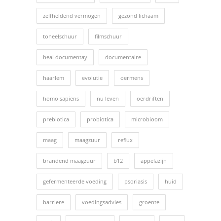
zelfheldend vermogen
gezond lichaam
toneelschuur
filmschuur
heal documentay
documentaire
haarlem
evolutie
oermens
homo sapiens
nu leven
oerdriften
prebiotica
probiotica
microbioom
maag
maagzuur
reflux
brandend maagzuur
b12
appelazijn
gefermenteerde voeding
psoriasis
huid
barriere
voedingsadvies
groente