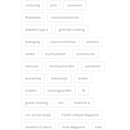
ontzuring
jicht
urinezuur
Blokkades
insulineresistentie
diabetes type 2
gezonde voeding
beweging
macronutrienten
eiwitten
vetten
koolhydraten
aminozuren
vetzuren
monosachariden
wandeleer
wandeling
bewustzijn
buiten
loslaten
voedingsstoffen
fit
goede voeding
zon
vitamine d
zon uit een potje
V'GAN Lifestyle Magazine
vitamine D-tekort
Flow Magazine
heal