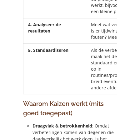
werkt, bijvoorbeeld in
een kleine proef.
4. Analyseer de
Meet wat veranderd is.
resultaten
Is er tijdwinst? Minder
fouten? Meer efficiënti
5. Standaardiseren
Als de verbetering werk
maak het de nieuwe
standaard en neem he
op in
routines/processen. En
breid eventueel uit naa
andere afdelingen.
Waarom Kaizen werkt (mits
goed toegepast)
Draagvlak & betrokkenheid
: Omdat
verbeteringen komen van degenen die
daadwerkelijk het werk doen, is het