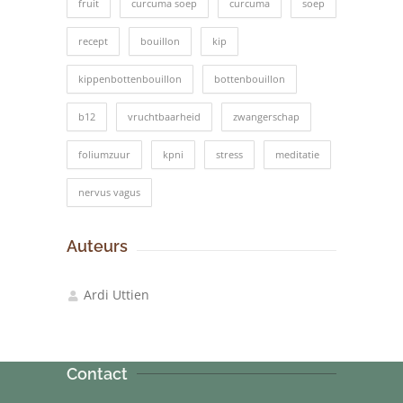
fruit
curcuma soep
curcuma
soep
recept
bouillon
kip
kippenbottenbouillon
bottenbouillon
b12
vruchtbaarheid
zwangerschap
foliumzuur
kpni
stress
meditatie
nervus vagus
Auteurs
Ardi Uttien
Contact