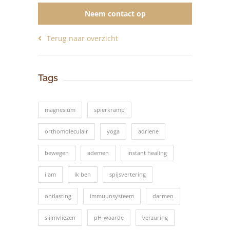
Neem contact op
Terug naar overzicht
Tags
magnesium
spierkramp
orthomoleculair
yoga
adriene
bewegen
ademen
instant healing
i am
ik ben
spijsvertering
ontlasting
immuunsysteem
darmen
slijmvliezen
pH-waarde
verzuring