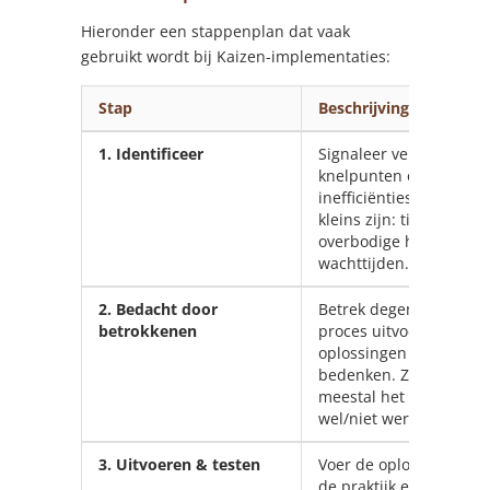
Hieronder een stappenplan dat vaak
gebruikt wordt bij Kaizen-implementaties:
Stap
Beschrijving
1. Identificeer
Signaleer verspilling,
knelpunten of
inefficiënties. Dit kan ie
kleins zijn: tijdverlies,
overbodige handelinge
wachttijden.
2. Bedacht door
Betrek degenen die het
betrokkenen
proces uitvoeren om
oplossingen te
bedenken. Zij weten
meestal het beste wat
wel/niet werkt.
3. Uitvoeren & testen
Voer de oplossing uit i
de praktijk en test of h