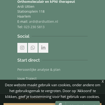
Orthomoleculair en kPNI therapeut
Ardi Uttien
Stationsplein 118
Haarlem
E-mail:
ardi@ardiuttien.nl
Tel:
023 230 5813
Social
Start direct
Persoonlijke analyse & plan
Jouw Traject
X
Deze website maakt gebruik van cookies, onder andere om
Kennismaking
het gebruiksgemak te vergroten. Door op 'Akkoord' te
Copyright by Ardi Uttien. Powered by
klikken, geef je toestemming voor het gebruik van cookies.
Tijdvooreensite.nl